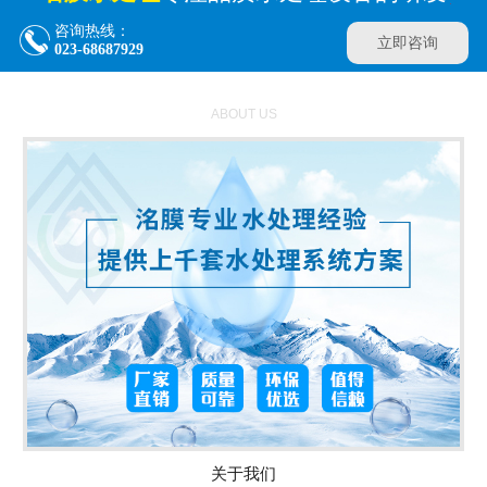
咨询热线：
立即咨询
023-68687929
ABOUT US
关于我们