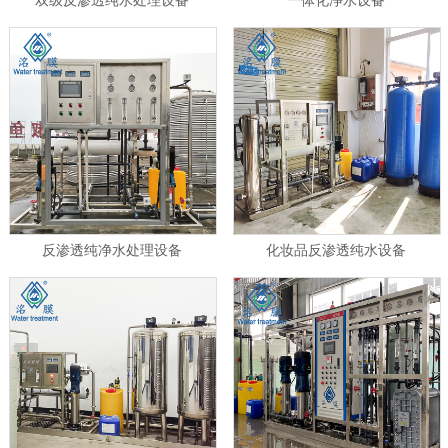
双级反渗透纯水处理设备
一体化净水设备
反渗透纯净水处理设备
化妆品反渗透纯水设备