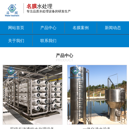
名膜
水处理
专注品质水处理设备的研发生产
网站首页
产品中心
名膜案例
新闻动态
关于我们
联系我们
产品中心
PRODUCT