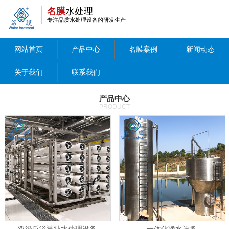
名膜
水处理
专注品质水处理设备的研发生产
网站首页
产品中心
名膜案例
新闻动态
关于我们
联系我们
产品中心
PRODUCT