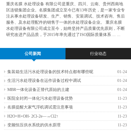
重庆名膜 水处理设备 有限公司是重庆、四川、云南、贵州西南地
区连锁集团企业。名膜集团成立至今已有13年历史，是一家专业专
注从事水处理设备研发、生产、销售、安装调试、技术咨询、售后
服务、及水处理配件的销售于一体的水处理设备企业。 重庆名膜
水处理设备有限公司成立至今，始终坚持产品质量优先原则，不断
研究改进产品品质，于2015年率先通过了ISO国际质量体系 ... ...
公司新闻
行业动态
集装箱生活污水处理设备的技术特点都有哪些呢
01-24
生活污水处理设备在运作设备过程中调试
01-24
MBR一体化设备正替代原始的土建
01-24
医院全封闭一体化污水处理设备优势
11-23
名膜提醒大家气浮机调试需注意事项
11-23
H2O=H+OH- 2Cl-2e—→Cl2↑
11-23
变频恒压供水系统的供水原理
11-23