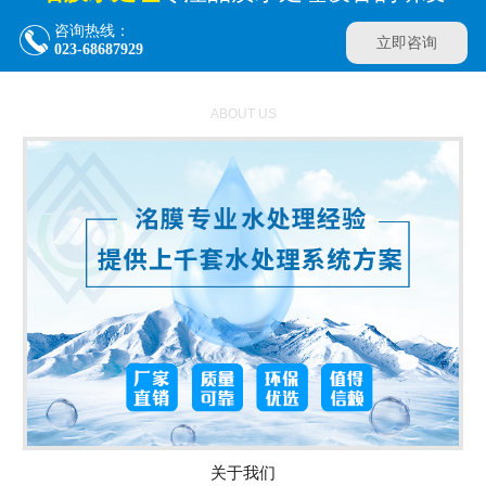
咨询热线：
立即咨询
023-68687929
ABOUT US
关于我们