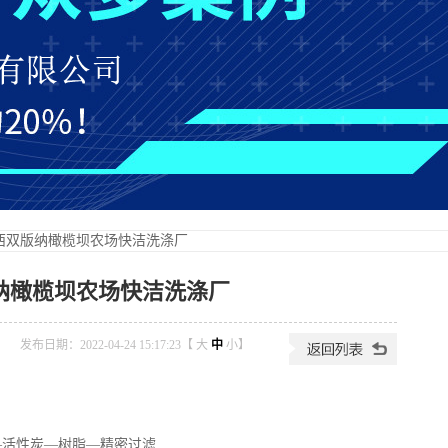
 西双版纳橄榄坝农场快洁洗涤厂
纳橄榄坝农场快洁洗涤厂
发布日期：2022-04-24 15:17:23【
大
中
小
】
—活性炭—树脂—精密过滤