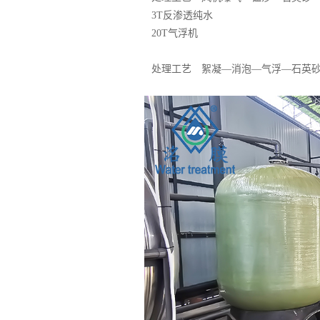
3T反渗透纯水
20T气浮机
处理工艺 絮凝—消泡—气浮—石英