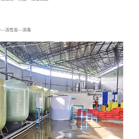
砂—活性炭—消毒