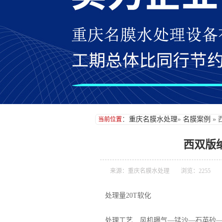
：
重庆名膜水处理
»
名膜案例
»
当前位置
西双版
来源：重庆名膜水处理
浏览：2255
处理量20T软化
处理工艺 风机曝气—锰沙—石英砂