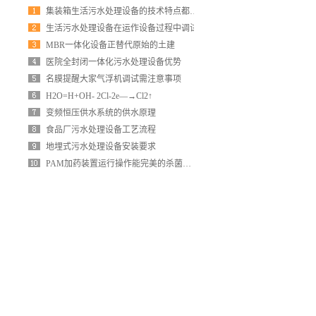
集装箱生活污水处理设备的技术特点都有哪些呢
生活污水处理设备在运作设备过程中调试
MBR一体化设备正替代原始的土建
医院全封闭一体化污水处理设备优势
名膜提醒大家气浮机调试需注意事项
H2O=H+OH- 2Cl-2e—→Cl2↑
变频恒压供水系统的供水原理
食品厂污水处理设备工艺流程
地埋式污水处理设备安装要求
PAM加药装置运行操作能完美的杀菌不呢