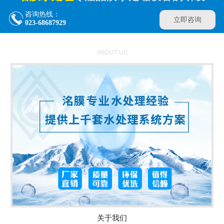
咨询热线：
立即咨询
023-68687929
ABOUT US
关于我们