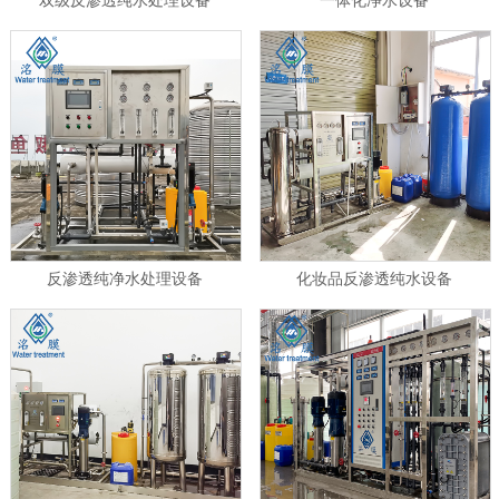
双级反渗透纯水处理设备
一体化净水设备
反渗透纯净水处理设备
化妆品反渗透纯水设备