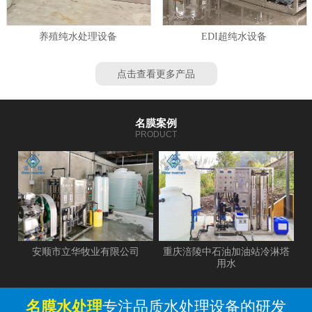
养殖纯水处理设备
EDI超纯水设备
点击查看更多产品
名膜案例
PRODUCT
安顺市立华牧业有限公司
重庆涪陵中石油加油站冷淋塔
用水
名膜水处理
专注品质水处理设备的研发